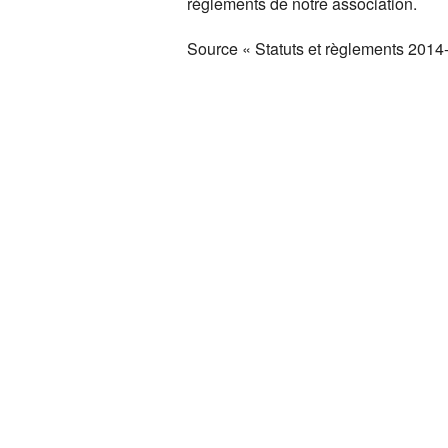
règlements de notre association.
R
Source « Statuts et règlements 201