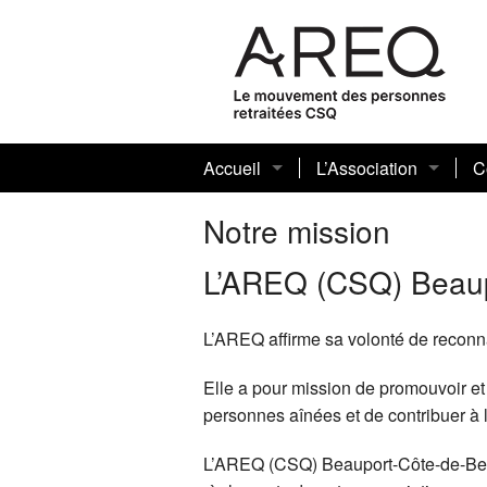
Accueil
L’Association
C
Vidéo promotionnelle de l’AREQ-20
Historique
M
L
Notre mission
Quoi de neuf
Notre mission
4
D
5
L’AREQ (CSQ) Beaup
Infolettre
Les membres élus
L’AREQ affirme sa volonté de reconnaî
Communiqués de presse de l’AREQ
Plan d’action
Elle a pour mission de promouvoir et
L’AREQ se retire de Facebook
Rapports annuels des 
R
personnes aînées et de contribuer à la
R
L’AREQ (CSQ) Beauport-Côte-de-Beau