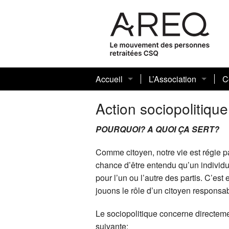
Accueil
L’Association
C
Vidéo promotionnelle de l’AREQ-20
Historique
M
L
Action sociopolitique
Quoi de neuf
Notre mission
4
D
5
POURQUOI? A QUOI ÇA SERT?
Infolettre
Les membres élus
Comme citoyen, notre vie est régie p
chance d’être entendu qu’un individu 
Communiqués de presse de l’AREQ
Plan d’action
pour l’un ou l’autre des partis. C’es
jouons le rôle d’un citoyen responsab
L’AREQ se retire de Facebook
Rapports annuels des 
R
Le sociopolitique concerne directeme
R
suivante: