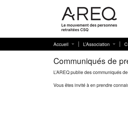
Accueil
L’Association
C
Vidéo promotionnelle de l’AREQ-20
Historique
M
L
Communiqués de pr
Quoi de neuf
Notre mission
4
D
5
L’AREQ publie des communiqués de 
Infolettre
Les membres élus
Vous êtes invité à en prendre connai
Communiqués de presse de l’AREQ
Plan d’action
L’AREQ se retire de Facebook
Rapports annuels des 
R
R